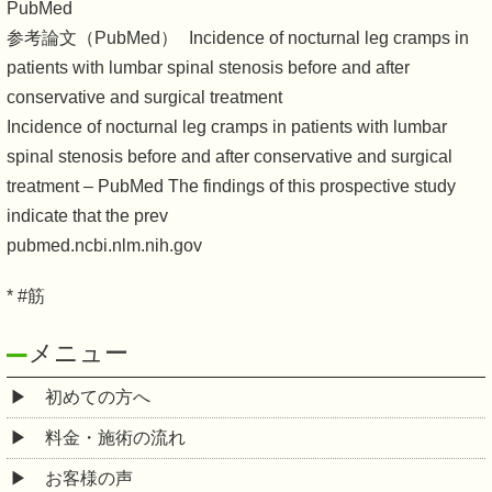
PubMed
参考論文（PubMed） Incidence of nocturnal leg cramps in
patients with lumbar spinal stenosis before and after
conservative and surgical treatment
Incidence of nocturnal leg cramps in patients with lumbar
spinal stenosis before and after conservative and surgical
treatment – PubMed The findings of this prospective study
indicate that the prev
pubmed.ncbi.nlm.nih.gov
* #筋
メニュー
初めての方へ
料金・施術の流れ
お客様の声