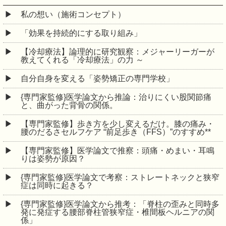
私の想い（施術コンセプト）
「効果を持続的にする取り組み」
【冷却療法】論理的に研究観察：メジャーリーガーが
教えてくれる「冷却療法」の力 ～
自分自身を変える「姿勢矯正の専門学校」
{専門家監修}医学論文から推論：治りにくい股関節痛
と、曲がった背骨の関係。
【専門家監修】歩き方を少し変えるだけ。膝の痛み・
腰のだるさセルフケア “前足歩き（FFS）”のすすめ**
【専門家監修】医学論文で推察：頭痛・めまい・耳鳴
りは姿勢が原因？
{専門家監修}医学論文で考察：ストレートネックと狭窄
症は同時に起きる？
{専門家監修}医学論文から推考：「脊柱の歪みと同時多
発に発症する腰部脊柱管狭窄症・椎間板ヘルニアの関
係」