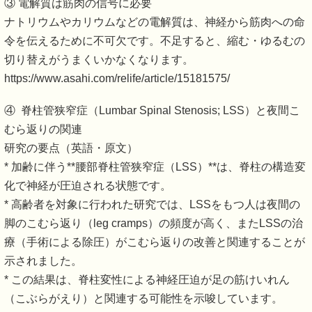
③ 電解質は筋肉の信号に必要
ナトリウムやカリウムなどの電解質は、神経から筋肉への命
令を伝えるために不可欠です。不足すると、縮む・ゆるむの
切り替えがうまくいかなくなります。
https://www.asahi.com/relife/article/15181575/
④ 脊柱管狭窄症（Lumbar Spinal Stenosis; LSS）と夜間こ
むら返りの関連
研究の要点（英語・原文）
* 加齢に伴う**腰部脊柱管狭窄症（LSS）**は、脊柱の構造変
化で神経が圧迫される状態です。
* 高齢者を対象に行われた研究では、LSSをもつ人は夜間の
脚のこむら返り（leg cramps）の頻度が高く、またLSSの治
療（手術による除圧）がこむら返りの改善と関連することが
示されました。
* この結果は、脊柱変性による神経圧迫が足の筋けいれん
（こぶらがえり）と関連する可能性を示唆しています。