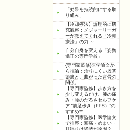
「効果を持続的にする取
り組み」
【冷却療法】論理的に研
究観察：メジャーリーガ
ーが教えてくれる「冷却
療法」の力 ～
自分自身を変える「姿勢
矯正の専門学校」
{専門家監修}医学論文か
ら推論：治りにくい股関
節痛と、曲がった背骨の
関係。
【専門家監修】歩き方を
少し変えるだけ。膝の痛
み・腰のだるさセルフケ
ア “前足歩き（FFS）”の
すすめ**
【専門家監修】医学論文
で推察：頭痛・めまい・
耳鳴りは姿勢が原因？