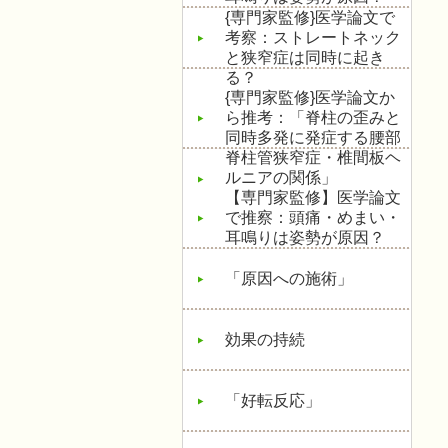
{専門家監修}医学論文で
考察：ストレートネック
と狭窄症は同時に起き
る？
{専門家監修}医学論文か
ら推考：「脊柱の歪みと
同時多発に発症する腰部
脊柱管狭窄症・椎間板ヘ
ルニアの関係」
【専門家監修】医学論文
で推察：頭痛・めまい・
耳鳴りは姿勢が原因？
「原因への施術」
効果の持続
「好転反応」