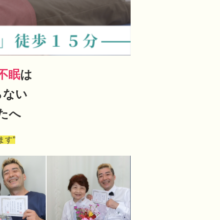
不眠
は
らない
たへ
ます”