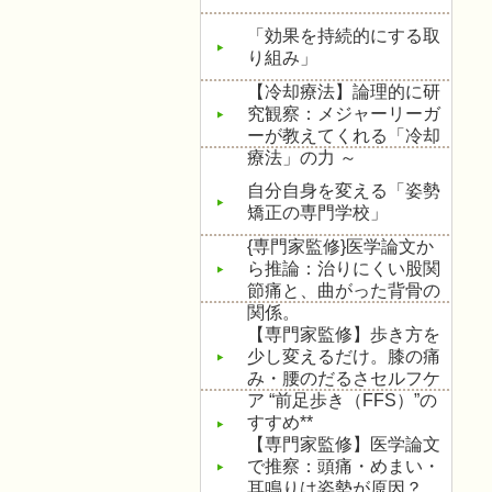
「効果を持続的にする取
り組み」
【冷却療法】論理的に研
究観察：メジャーリーガ
ーが教えてくれる「冷却
療法」の力 ～
自分自身を変える「姿勢
矯正の専門学校」
{専門家監修}医学論文か
ら推論：治りにくい股関
節痛と、曲がった背骨の
関係。
【専門家監修】歩き方を
少し変えるだけ。膝の痛
み・腰のだるさセルフケ
ア “前足歩き（FFS）”の
すすめ**
【専門家監修】医学論文
で推察：頭痛・めまい・
耳鳴りは姿勢が原因？