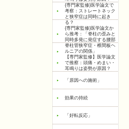
{専門家監修}医学論文で
考察：ストレートネック
と狭窄症は同時に起き
る？
{専門家監修}医学論文か
ら推考：「脊柱の歪みと
同時多発に発症する腰部
脊柱管狭窄症・椎間板ヘ
ルニアの関係」
【専門家監修】医学論文
で推察：頭痛・めまい・
耳鳴りは姿勢が原因？
「原因への施術」
効果の持続
「好転反応」