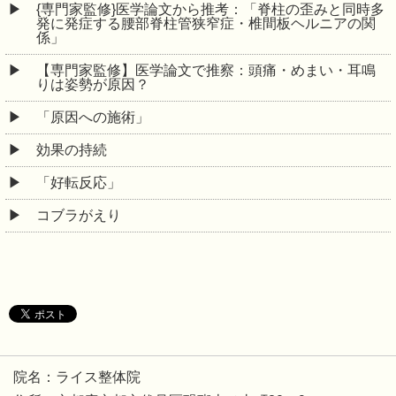
{専門家監修}医学論文から推考：「脊柱の歪みと同時多
発に発症する腰部脊柱管狭窄症・椎間板ヘルニアの関
係」
【専門家監修】医学論文で推察：頭痛・めまい・耳鳴
りは姿勢が原因？
「原因への施術」
効果の持続
「好転反応」
コブラがえり
院名：ライス整体院