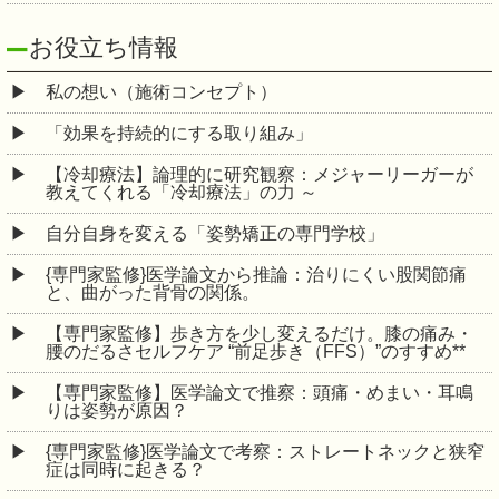
お役立ち情報
私の想い（施術コンセプト）
「効果を持続的にする取り組み」
【冷却療法】論理的に研究観察：メジャーリーガーが
教えてくれる「冷却療法」の力 ～
自分自身を変える「姿勢矯正の専門学校」
{専門家監修}医学論文から推論：治りにくい股関節痛
と、曲がった背骨の関係。
【専門家監修】歩き方を少し変えるだけ。膝の痛み・
腰のだるさセルフケア “前足歩き（FFS）”のすすめ**
【専門家監修】医学論文で推察：頭痛・めまい・耳鳴
りは姿勢が原因？
{専門家監修}医学論文で考察：ストレートネックと狭窄
症は同時に起きる？